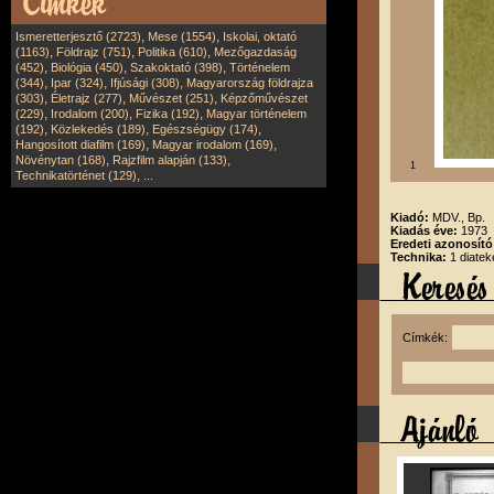
,
,
Ismeretterjesztő (2723)
Mese (1554)
Iskolai, oktató
,
,
,
(1163)
Földrajz (751)
Politika (610)
Mezőgazdaság
,
,
,
(452)
Biológia (450)
Szakoktató (398)
Történelem
,
,
,
(344)
Ipar (324)
Ifjúsági (308)
Magyarország földrajza
,
,
,
(303)
Életrajz (277)
Művészet (251)
Képzőművészet
,
,
,
(229)
Irodalom (200)
Fizika (192)
Magyar történelem
,
,
,
(192)
Közlekedés (189)
Egészségügy (174)
,
,
Hangosított diafilm (169)
Magyar irodalom (169)
,
,
Növénytan (168)
Rajzfilm alapján (133)
1
,
Technikatörténet (129)
...
Kiadó:
MDV., Bp.
Kiadás éve:
1973
Eredeti azonosít
Technika:
1 diatek
Címkék: