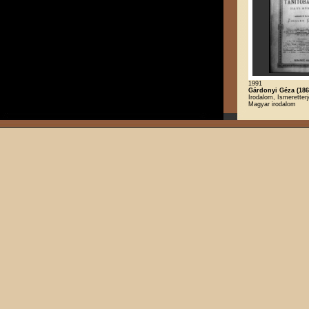
1991
Gárdonyi Géza (186
Irodalom, Ismeretterj
Magyar irodalom