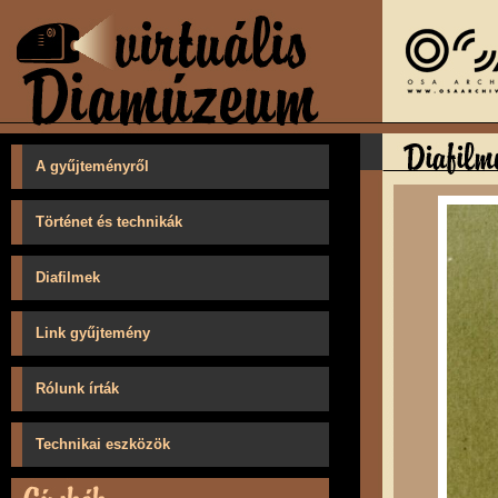
A gyűjteményről
Történet és technikák
Diafilmek
Link gyűjtemény
Rólunk írták
Technikai eszközök