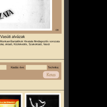
/28
 Vasúti alvázak
 Munkaerőtartalékok Hivatala filmdiapozitív sorozata
olai, oktató, Közlekedés, Szakoktató, Vasút
Kiadás éve:
Technika: