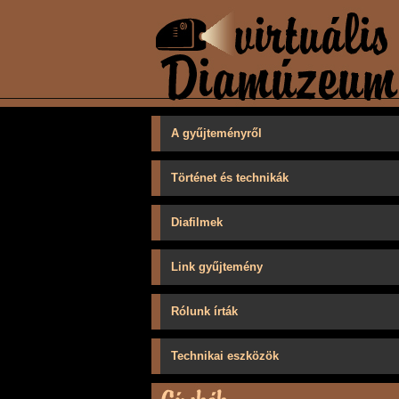
A gyűjteményről
Történet és technikák
Diafilmek
Link gyűjtemény
Rólunk írták
Technikai eszközök