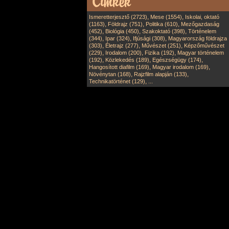
,
,
Ismeretterjesztő (2723)
Mese (1554)
Iskolai, oktató
,
,
,
(1163)
Földrajz (751)
Politika (610)
Mezőgazdaság
,
,
,
(452)
Biológia (450)
Szakoktató (398)
Történelem
,
,
,
(344)
Ipar (324)
Ifjúsági (308)
Magyarország földrajza
,
,
,
(303)
Életrajz (277)
Művészet (251)
Képzőművészet
,
,
,
(229)
Irodalom (200)
Fizika (192)
Magyar történelem
,
,
,
(192)
Közlekedés (189)
Egészségügy (174)
,
,
Hangosított diafilm (169)
Magyar irodalom (169)
,
,
Növénytan (168)
Rajzfilm alapján (133)
,
Technikatörténet (129)
...