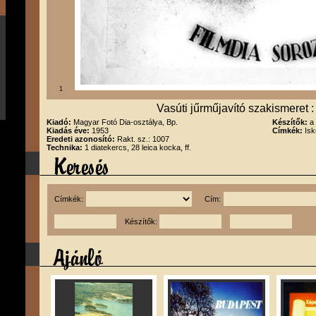
1
Vasúti jűrműjavító szakismeret :
Kiadó:
Magyar Fotó Dia-osztálya, Bp.
Készítők:
a
Kiadás éve:
1953
Címkék:
Isk
Eredeti azonosító:
Rakt. sz.: 1007
Technika:
1 diatekercs, 28 leica kocka, ff.
Címkék:
Cím:
Készítők: