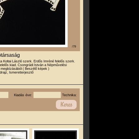
/79
ötársaság
rta Koltai László szerk. Erdős Imréné felelős szerk.
felelős kiad. Csongrádi István a Népművelési
 megbízásából ( Beszélő képek )
drajz, Ismeretterjesztő
Kiadás éve:
Technika: