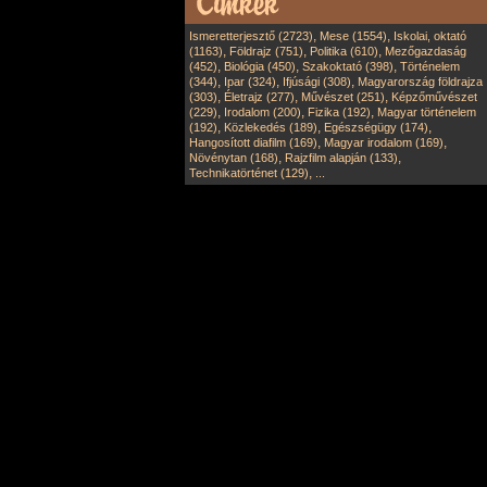
,
,
Ismeretterjesztő (2723)
Mese (1554)
Iskolai, oktató
,
,
,
(1163)
Földrajz (751)
Politika (610)
Mezőgazdaság
,
,
,
(452)
Biológia (450)
Szakoktató (398)
Történelem
,
,
,
(344)
Ipar (324)
Ifjúsági (308)
Magyarország földrajza
,
,
,
(303)
Életrajz (277)
Művészet (251)
Képzőművészet
,
,
,
(229)
Irodalom (200)
Fizika (192)
Magyar történelem
,
,
,
(192)
Közlekedés (189)
Egészségügy (174)
,
,
Hangosított diafilm (169)
Magyar irodalom (169)
,
,
Növénytan (168)
Rajzfilm alapján (133)
,
Technikatörténet (129)
...