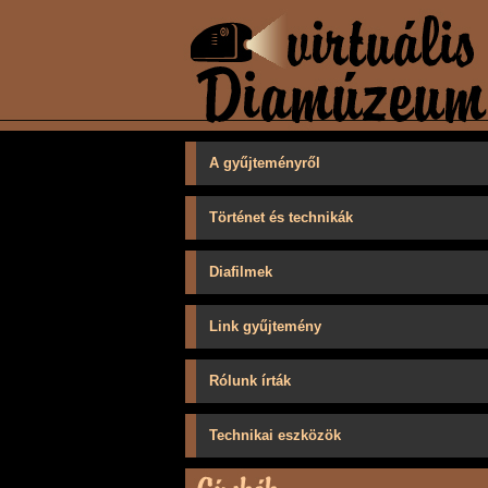
A gyűjteményről
Történet és technikák
Diafilmek
Link gyűjtemény
Rólunk írták
Technikai eszközök