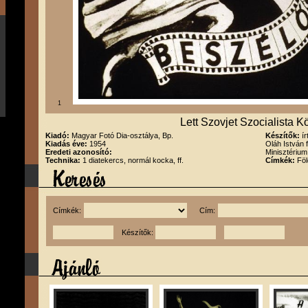
1
Lett Szovjet Szocialista K
Kiadó:
Magyar Fotó Dia-osztálya, Bp.
Készítők:
í
Kiadás éve:
1954
Oláh István 
Eredeti azonosító:
Minisztérium
Technika:
1 diatekercs, normál kocka, ff.
Címkék:
Föl
Címkék:
Cím:
Készítők: