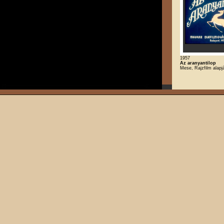
1957
Az aranyantilop
Mese, Rajzfilm alapj