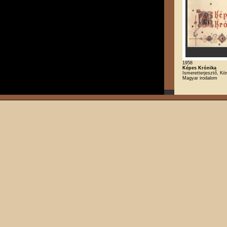
1958
Képes Krónika
Ismeretterjesztő, Kö
Magyar irodalom