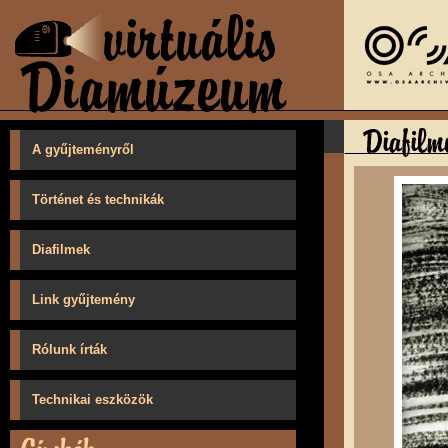
A gyűjteményről
Történet és technikák
Diafilmek
Link gyűjtemény
Rólunk írták
Technikai eszközök