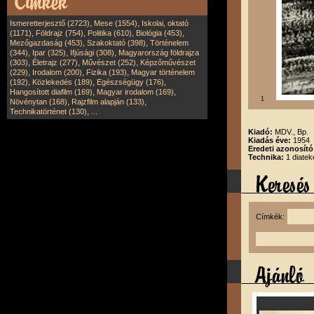
,
,
Ismeretterjesztő (2723)
Mese (1554)
Iskolai, oktató
,
,
,
,
(1171)
Földrajz (754)
Politika (610)
Biológia (453)
,
,
Mezőgazdaság (453)
Szakoktató (398)
Történelem
,
,
,
(344)
Ipar (325)
Ifjúsági (308)
Magyarország földrajza
,
,
,
(303)
Életrajz (277)
Művészet (252)
Képzőművészet
,
,
,
(229)
Irodalom (200)
Fizika (193)
Magyar történelem
,
,
,
(192)
Közlekedés (189)
Egészségügy (176)
,
,
Hangosított diafilm (169)
Magyar irodalom (169)
1
,
,
Növénytan (168)
Rajzfilm alapján (133)
,
Technikatörténet (130)
...
Kiadó:
MDV., Bp.
Kiadás éve:
1954
Eredeti azonosító
Technika:
1 diatek
Címkék: