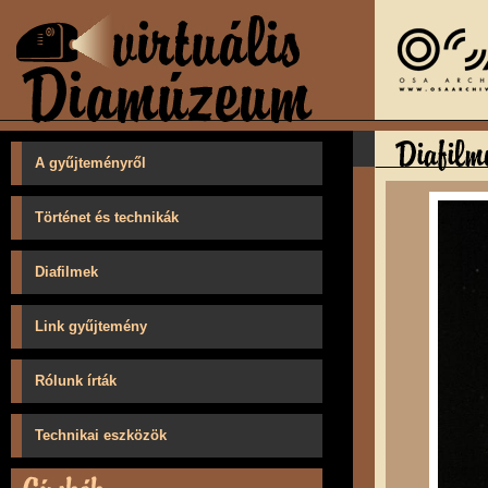
A gyűjteményről
Történet és technikák
Diafilmek
Link gyűjtemény
Rólunk írták
Technikai eszközök