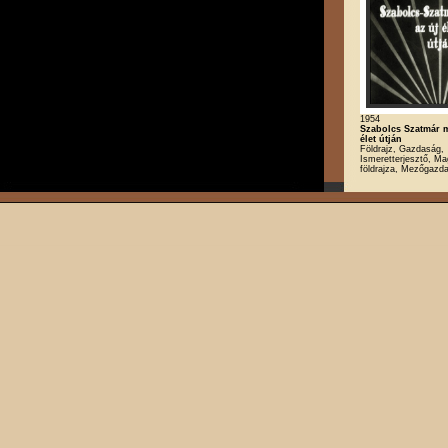
1954
Szabolcs Szatmár 
élet útján
Földrajz, Gazdaság,
Ismeretterjesztő, M
földrajza, Mezőgazda