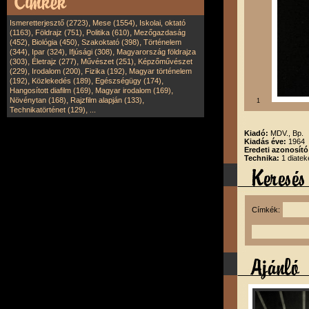
,
,
Ismeretterjesztő (2723)
Mese (1554)
Iskolai, oktató
,
,
,
(1163)
Földrajz (751)
Politika (610)
Mezőgazdaság
,
,
,
(452)
Biológia (450)
Szakoktató (398)
Történelem
,
,
,
(344)
Ipar (324)
Ifjúsági (308)
Magyarország földrajza
,
,
,
(303)
Életrajz (277)
Művészet (251)
Képzőművészet
,
,
,
(229)
Irodalom (200)
Fizika (192)
Magyar történelem
,
,
,
(192)
Közlekedés (189)
Egészségügy (174)
,
,
Hangosított diafilm (169)
Magyar irodalom (169)
,
,
Növénytan (168)
Rajzfilm alapján (133)
1
,
Technikatörténet (129)
...
Kiadó:
MDV., Bp.
Kiadás éve:
1964
Eredeti azonosít
Technika:
1 diatek
Címkék: