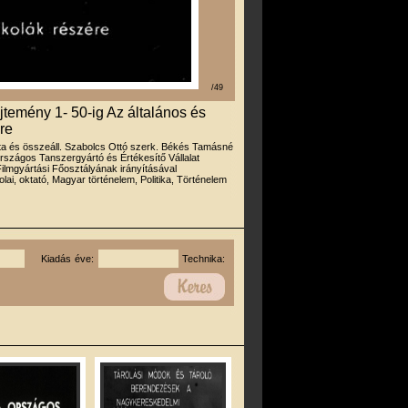
/49
jtemény 1- 50-ig Az általános és
re
rta és összeáll. Szabolcs Ottó szerk. Békés Tamásné
rszágos Tanszergyártó és Értékesítő Vállalat
Filmgyártási Főosztályának irányításával
olai, oktató, Magyar történelem, Politika, Történelem
Kiadás éve:
Technika: