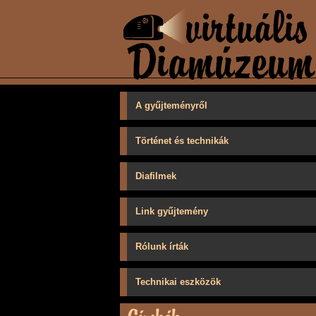
A gyűjteményről
Történet és technikák
Diafilmek
Link gyűjtemény
Rólunk írták
Technikai eszközök