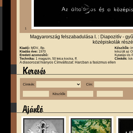
1
Magyarország felszabadulása I. : Diapozitív - gyű
középiskolák részé
Kiadó:
MDV., Bp.
Készítők:
í
Kiadás éve:
1970
készült az O
Eredeti azonosító:
Kutatási és 
Technika:
1 magazin, 50 leica kocka, ff.
Címkék:
Isk
A diasorozat hiányos Címváltozat: Harcban a fasizmus ellen
Címkék:
Cím:
Készítők: