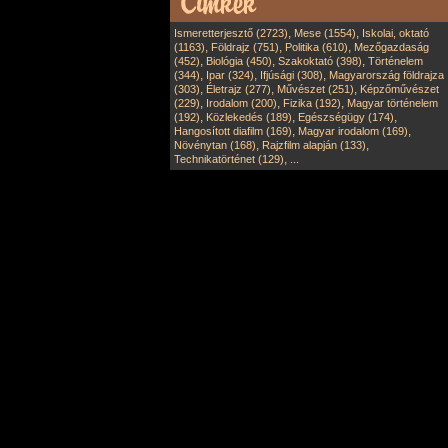
,
,
Ismeretterjesztő (2723)
Mese (1554)
Iskolai, oktató
,
,
,
(1163)
Földrajz (751)
Politika (610)
Mezőgazdaság
,
,
,
(452)
Biológia (450)
Szakoktató (398)
Történelem
,
,
,
(344)
Ipar (324)
Ifjúsági (308)
Magyarország földrajza
,
,
,
(303)
Életrajz (277)
Művészet (251)
Képzőművészet
,
,
,
(229)
Irodalom (200)
Fizika (192)
Magyar történelem
,
,
,
(192)
Közlekedés (189)
Egészségügy (174)
,
,
Hangosított diafilm (169)
Magyar irodalom (169)
,
,
Növénytan (168)
Rajzfilm alapján (133)
,
Technikatörténet (129)
...