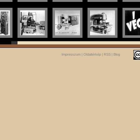
Impresszum
|
Oldaltérkép
|
RSS
|
Blog