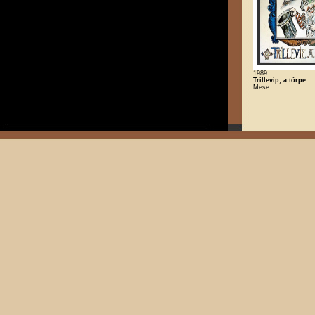
1989
Trillevip, a törpe
Mese