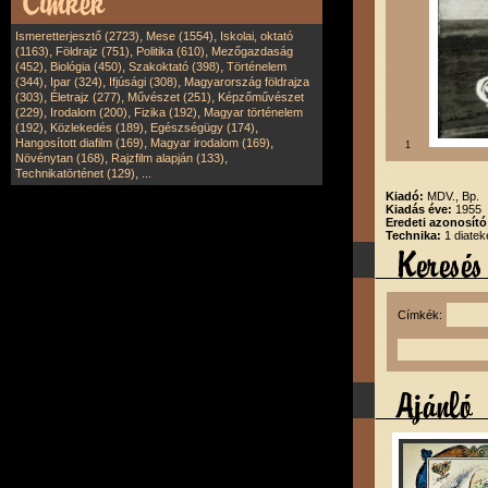
,
,
Ismeretterjesztő (2723)
Mese (1554)
Iskolai, oktató
,
,
,
(1163)
Földrajz (751)
Politika (610)
Mezőgazdaság
,
,
,
(452)
Biológia (450)
Szakoktató (398)
Történelem
,
,
,
(344)
Ipar (324)
Ifjúsági (308)
Magyarország földrajza
,
,
,
(303)
Életrajz (277)
Művészet (251)
Képzőművészet
,
,
,
(229)
Irodalom (200)
Fizika (192)
Magyar történelem
,
,
,
(192)
Közlekedés (189)
Egészségügy (174)
,
,
Hangosított diafilm (169)
Magyar irodalom (169)
1
,
,
Növénytan (168)
Rajzfilm alapján (133)
,
Technikatörténet (129)
...
Kiadó:
MDV., Bp.
Kiadás éve:
1955
Eredeti azonosító
Technika:
1 diatek
Címkék: