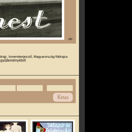
/80
drajz, Ismeretterjesztő, Magyarország földrajza
r gyűjteményéből