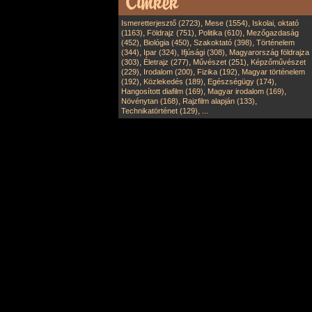
,
,
Ismeretterjesztő (2723)
Mese (1554)
Iskolai, oktató
,
,
,
(1163)
Földrajz (751)
Politika (610)
Mezőgazdaság
,
,
,
(452)
Biológia (450)
Szakoktató (398)
Történelem
,
,
,
(344)
Ipar (324)
Ifjúsági (308)
Magyarország földrajza
,
,
,
(303)
Életrajz (277)
Művészet (251)
Képzőművészet
,
,
,
(229)
Irodalom (200)
Fizika (192)
Magyar történelem
,
,
,
(192)
Közlekedés (189)
Egészségügy (174)
,
,
Hangosított diafilm (169)
Magyar irodalom (169)
,
,
Növénytan (168)
Rajzfilm alapján (133)
,
Technikatörténet (129)
...