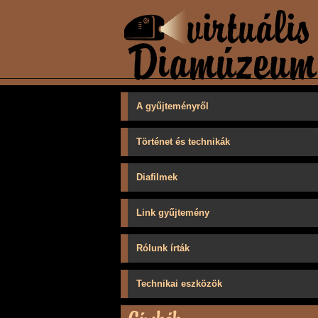
A gyűjteményről
Történet és technikák
Diafilmek
Link gyűjtemény
Rólunk írták
Technikai eszközök