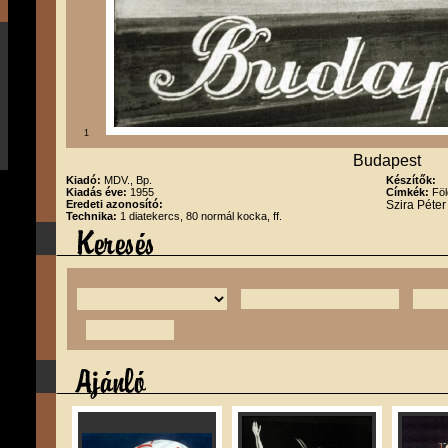
1
Budapest
Kiadó:
MDV., Bp.
Készítők:
Kiadás éve:
1955
Címkék:
Föl
Eredeti azonosító:
Szira Péte
Technika:
1 diatekercs, 80 normál kocka, ff.