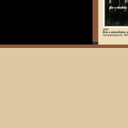
1964
Élet a művelődési 
Ismeretterjesztő, M