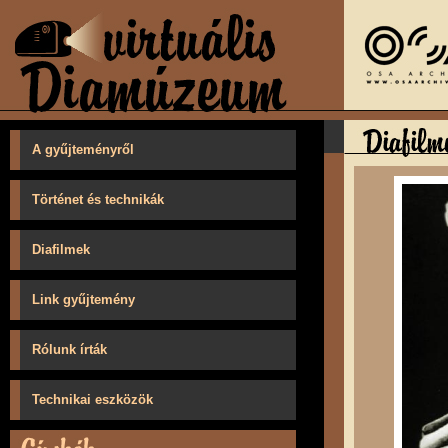
A gyűjteményről
Történet és technikák
Diafilmek
Link gyűjtemény
Rólunk írták
Technikai eszközök