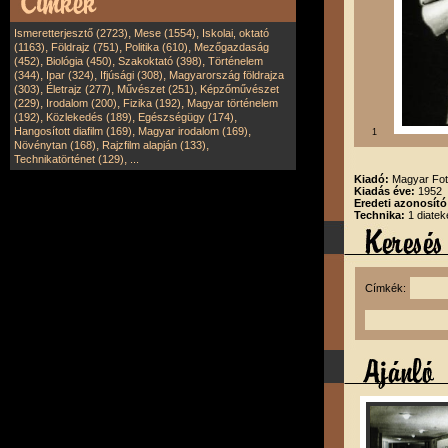
,
,
Ismeretterjesztő (2723)
Mese (1554)
Iskolai, oktató
,
,
,
(1163)
Földrajz (751)
Politika (610)
Mezőgazdaság
,
,
,
(452)
Biológia (450)
Szakoktató (398)
Történelem
,
,
,
(344)
Ipar (324)
Ifjúsági (308)
Magyarország földrajza
,
,
,
(303)
Életrajz (277)
Művészet (251)
Képzőművészet
,
,
,
(229)
Irodalom (200)
Fizika (192)
Magyar történelem
,
,
,
(192)
Közlekedés (189)
Egészségügy (174)
,
,
Hangosított diafilm (169)
Magyar irodalom (169)
1
,
,
Növénytan (168)
Rajzfilm alapján (133)
,
Technikatörténet (129)
...
Kiadó:
Magyar Fot
Kiadás éve:
1952
Eredeti azonosító
Technika:
1 diatek
Címkék: