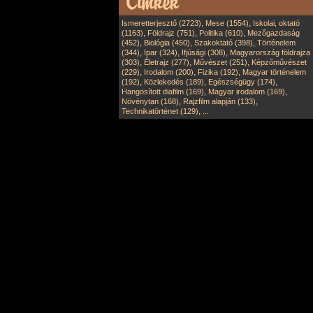
,
,
Ismeretterjesztő (2723)
Mese (1554)
Iskolai, oktató
,
,
,
(1163)
Földrajz (751)
Politika (610)
Mezőgazdaság
,
,
,
(452)
Biológia (450)
Szakoktató (398)
Történelem
,
,
,
(344)
Ipar (324)
Ifjúsági (308)
Magyarország földrajza
,
,
,
(303)
Életrajz (277)
Művészet (251)
Képzőművészet
,
,
,
(229)
Irodalom (200)
Fizika (192)
Magyar történelem
,
,
,
(192)
Közlekedés (189)
Egészségügy (174)
,
,
Hangosított diafilm (169)
Magyar irodalom (169)
,
,
Növénytan (168)
Rajzfilm alapján (133)
,
Technikatörténet (129)
...