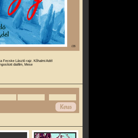
/26
rta Fecske László rajz. Kőhalmi Adél
gosított diafilm, Mese