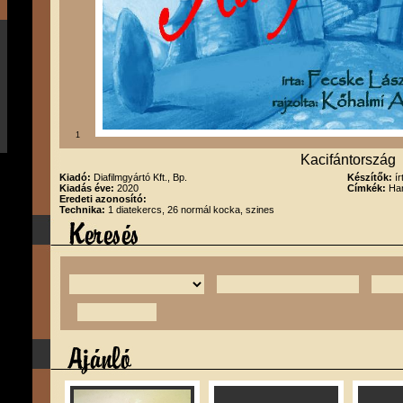
1
Kacifántország
Kiadó:
Diafilmgyártó Kft., Bp.
Készítők:
í
Kiadás éve:
2020
Címkék:
Han
Eredeti azonosító:
Technika:
1 diatekercs, 26 normál kocka, szines