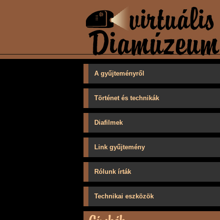
A gyűjteményről
Történet és technikák
Diafilmek
Link gyűjtemény
Rólunk írták
Technikai eszközök