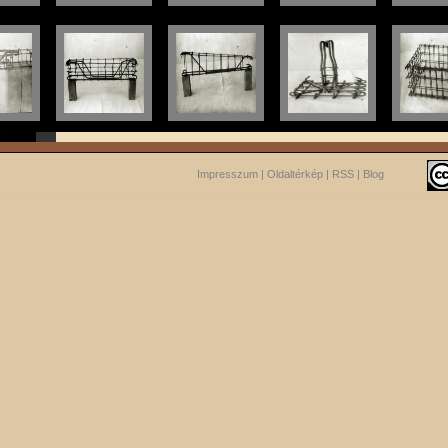
Impresszum
|
Oldaltérkép
|
RSS
|
Blog