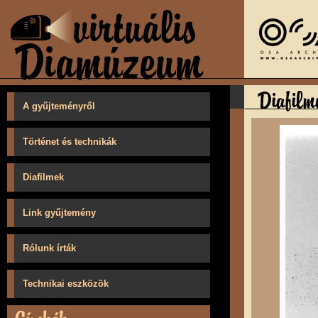
A gyűjteményről
Történet és technikák
Diafilmek
Link gyűjtemény
Rólunk írták
Technikai eszközök