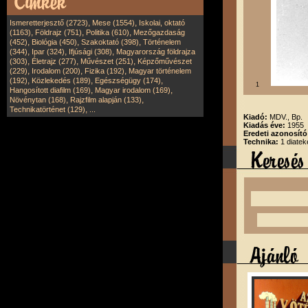
,
,
Ismeretterjesztő (2723)
Mese (1554)
Iskolai, oktató
,
,
,
(1163)
Földrajz (751)
Politika (610)
Mezőgazdaság
,
,
,
(452)
Biológia (450)
Szakoktató (398)
Történelem
,
,
,
(344)
Ipar (324)
Ifjúsági (308)
Magyarország földrajza
,
,
,
(303)
Életrajz (277)
Művészet (251)
Képzőművészet
,
,
,
(229)
Irodalom (200)
Fizika (192)
Magyar történelem
,
,
,
(192)
Közlekedés (189)
Egészségügy (174)
1
,
,
Hangosított diafilm (169)
Magyar irodalom (169)
,
,
Növénytan (168)
Rajzfilm alapján (133)
,
Technikatörténet (129)
...
Kiadó:
MDV., Bp.
Kiadás éve:
1955
Eredeti azonosít
Technika:
1 diatek