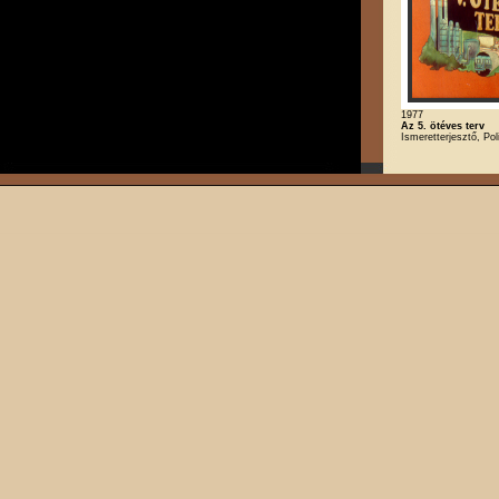
1977
Az 5. ötéves terv
Ismeretterjesztő, Poli