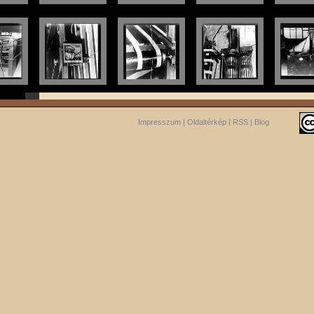
Impresszum
|
Oldaltérkép
|
RSS
|
Blog