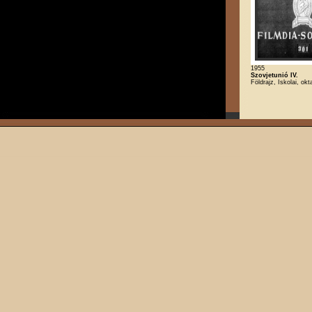
1955
Szovjetunió IV.
Földrajz, Iskolai, okt