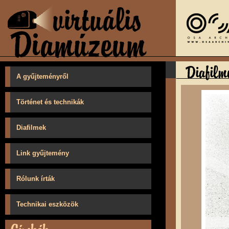
A gyűjteményről
Történet és technikák
Diafilmek
Link gyűjtemény
Rólunk írták
Technikai eszközök