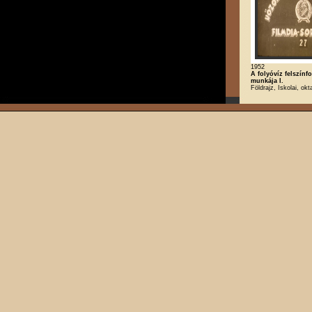
1952
A folyóvíz felszínf
munkája I.
Földrajz, Iskolai, okt