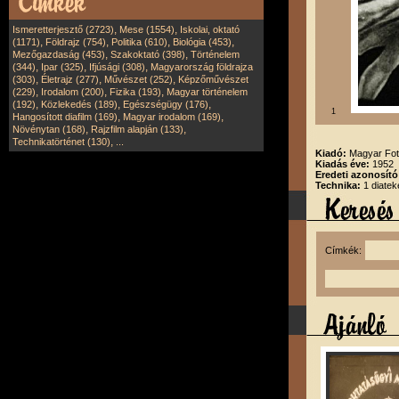
,
,
Ismeretterjesztő (2723)
Mese (1554)
Iskolai, oktató
,
,
,
,
(1171)
Földrajz (754)
Politika (610)
Biológia (453)
,
,
Mezőgazdaság (453)
Szakoktató (398)
Történelem
,
,
,
(344)
Ipar (325)
Ifjúsági (308)
Magyarország földrajza
,
,
,
(303)
Életrajz (277)
Művészet (252)
Képzőművészet
,
,
,
(229)
Irodalom (200)
Fizika (193)
Magyar történelem
,
,
,
(192)
Közlekedés (189)
Egészségügy (176)
1
,
,
Hangosított diafilm (169)
Magyar irodalom (169)
,
,
Növénytan (168)
Rajzfilm alapján (133)
,
Technikatörténet (130)
...
Kiadó:
Magyar Fot
Kiadás éve:
1952
Eredeti azonosító
Technika:
1 diatek
Címkék: