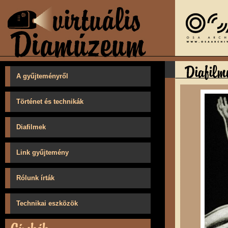
A gyűjteményről
Történet és technikák
Diafilmek
Link gyűjtemény
Rólunk írták
Technikai eszközök