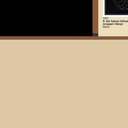
1957
A vén banya leánya
öregapó leánya
Mese