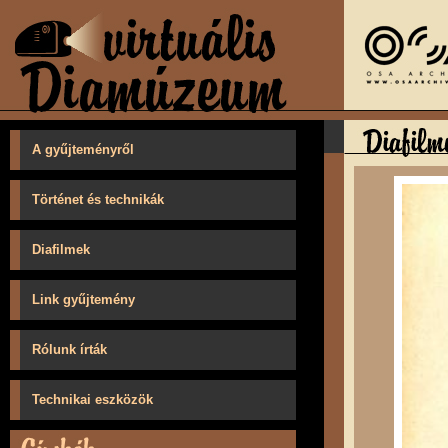
A gyűjteményről
Történet és technikák
Diafilmek
Link gyűjtemény
Rólunk írták
Technikai eszközök