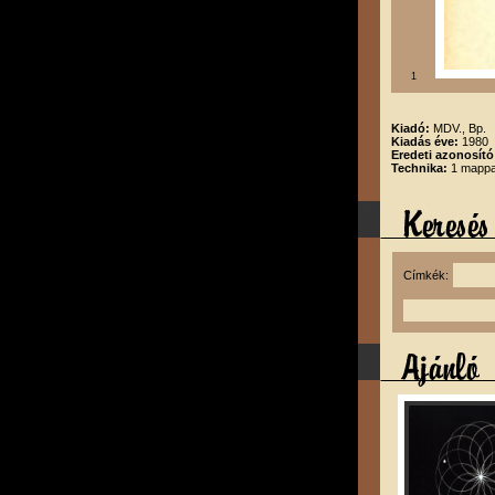
1
Kiadó:
MDV., Bp.
Kiadás éve:
1980
Eredeti azonosító
Technika:
1 mappa
Címkék: