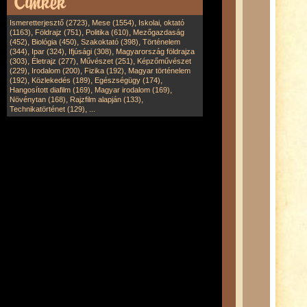
,
,
Ismeretterjesztő (2723)
Mese (1554)
Iskolai, oktató
,
,
,
(1163)
Földrajz (751)
Politika (610)
Mezőgazdaság
,
,
,
(452)
Biológia (450)
Szakoktató (398)
Történelem
,
,
,
(344)
Ipar (324)
Ifjúsági (308)
Magyarország földrajza
,
,
,
(303)
Életrajz (277)
Művészet (251)
Képzőművészet
,
,
,
(229)
Irodalom (200)
Fizika (192)
Magyar történelem
,
,
,
(192)
Közlekedés (189)
Egészségügy (174)
,
,
Hangosított diafilm (169)
Magyar irodalom (169)
,
,
Növénytan (168)
Rajzfilm alapján (133)
,
Technikatörténet (129)
...