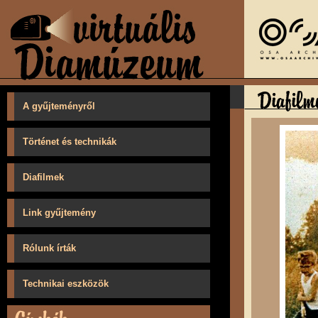
A gyűjteményről
Történet és technikák
Diafilmek
Link gyűjtemény
Rólunk írták
Technikai eszközök