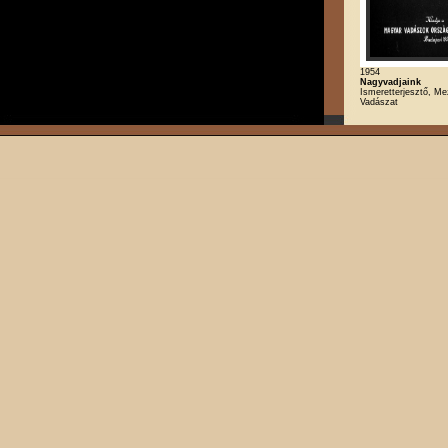
1954
Nagyvadjaink
Ismeretterjesztő, M
Vadászat