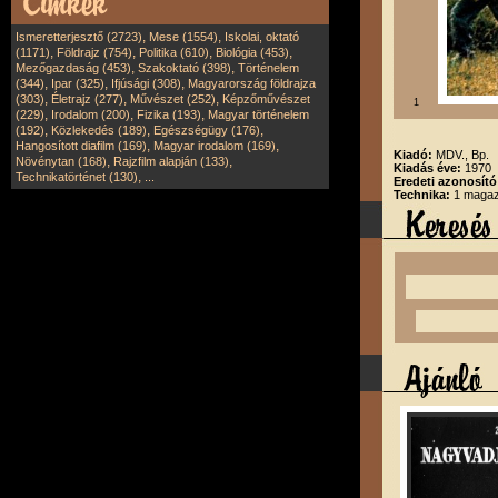
,
,
Ismeretterjesztő (2723)
Mese (1554)
Iskolai, oktató
,
,
,
,
(1171)
Földrajz (754)
Politika (610)
Biológia (453)
,
,
Mezőgazdaság (453)
Szakoktató (398)
Történelem
,
,
,
(344)
Ipar (325)
Ifjúsági (308)
Magyarország földrajza
,
,
,
(303)
Életrajz (277)
Művészet (252)
Képzőművészet
1
,
,
,
(229)
Irodalom (200)
Fizika (193)
Magyar történelem
,
,
,
(192)
Közlekedés (189)
Egészségügy (176)
,
,
Hangosított diafilm (169)
Magyar irodalom (169)
Kiadó:
MDV., Bp.
,
,
Növénytan (168)
Rajzfilm alapján (133)
Kiadás éve:
1970
,
Technikatörténet (130)
...
Eredeti azonosító
Technika:
1 magazi