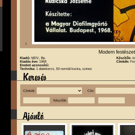
1
Modern festészet
Kiadó:
MDV., Bp.
Készítők:
ö
Kiadás éve:
1968
Címkék:
Fes
Eredeti azonosító:
Technika:
1 diatekercs, 50 normál kocka, szines
Címkék:
Cím:
Készítők: