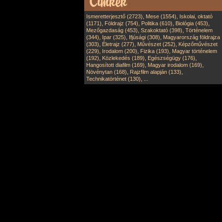
,
,
Ismeretterjesztő (2723)
Mese (1554)
Iskolai, oktató
,
,
,
,
(1171)
Földrajz (754)
Politika (610)
Biológia (453)
,
,
Mezőgazdaság (453)
Szakoktató (398)
Történelem
,
,
,
(344)
Ipar (325)
Ifjúsági (308)
Magyarország földrajza
,
,
,
(303)
Életrajz (277)
Művészet (252)
Képzőművészet
,
,
,
(229)
Irodalom (200)
Fizika (193)
Magyar történelem
,
,
,
(192)
Közlekedés (189)
Egészségügy (176)
,
,
Hangosított diafilm (169)
Magyar irodalom (169)
,
,
Növénytan (168)
Rajzfilm alapján (133)
,
Technikatörténet (130)
...