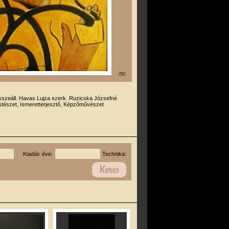
/50
sszeáll. Havas Lujza szerk. Ruzicska Józsefné
tészet, Ismeretterjesztő, Képzőművészet
Kiadás éve:
Technika: