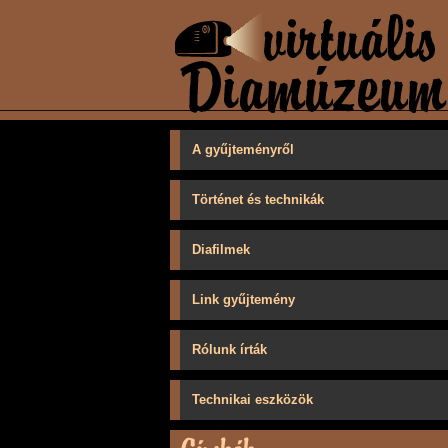
A gyűjteményről
Történet és technikák
Diafilmek
Link gyűjtemény
Rólunk írták
Technikai eszközök