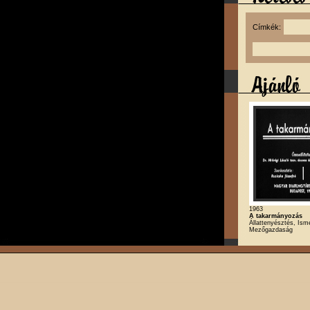
Címkék:
1963
A takarmányozás
Állattenyésztés, Isme
Mezőgazdaság