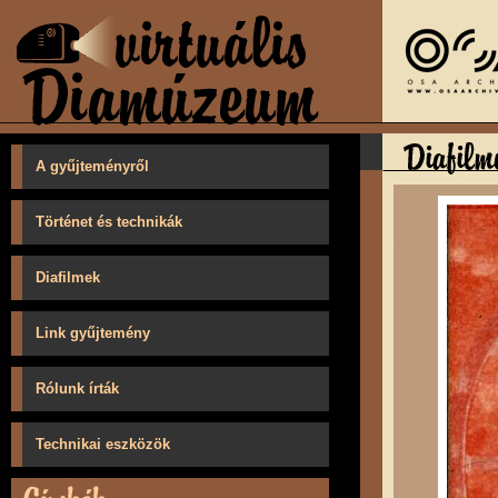
A gyűjteményről
Történet és technikák
Diafilmek
Link gyűjtemény
Rólunk írták
Technikai eszközök