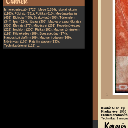
,
,
Ismeretterjesztő (2723)
Mese (1554)
Iskolai, oktató
,
,
,
(1163)
Földrajz (751)
Politika (610)
Mezőgazdaság
,
,
,
(452)
Biológia (450)
Szakoktató (398)
Történelem
,
,
,
(344)
Ipar (324)
Ifjúsági (308)
Magyarország földrajza
,
,
,
(303)
Életrajz (277)
Művészet (251)
Képzőművészet
,
,
,
(229)
Irodalom (200)
Fizika (192)
Magyar történelem
,
,
,
(192)
Közlekedés (189)
Egészségügy (174)
,
,
Hangosított diafilm (169)
Magyar irodalom (169)
,
,
Növénytan (168)
Rajzfilm alapján (133)
,
Technikatörténet (129)
...
1
Kiadó:
MDV., Bp.
Kiadás éve:
1965
Eredeti azonosító
Technika:
1 magazi