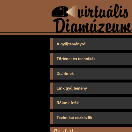
A gyűjteményről
Történet és technikák
Diafilmek
Link gyűjtemény
Rólunk írták
Technikai eszközök