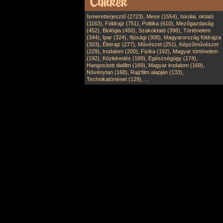
,
,
Ismeretterjesztő (2723)
Mese (1554)
Iskolai, oktató
,
,
,
(1163)
Földrajz (751)
Politika (610)
Mezőgazdaság
,
,
,
(452)
Biológia (450)
Szakoktató (398)
Történelem
,
,
,
(344)
Ipar (324)
Ifjúsági (308)
Magyarország földrajza
,
,
,
(303)
Életrajz (277)
Művészet (251)
Képzőművészet
,
,
,
(229)
Irodalom (200)
Fizika (192)
Magyar történelem
,
,
,
(192)
Közlekedés (189)
Egészségügy (174)
,
,
Hangosított diafilm (169)
Magyar irodalom (169)
,
,
Növénytan (168)
Rajzfilm alapján (133)
,
Technikatörténet (129)
...