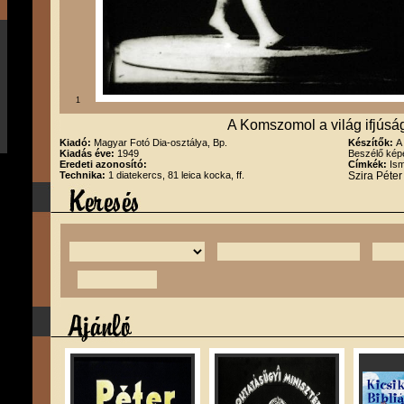
1
A Komszomol a világ ifjúsá
Kiadó:
Magyar Fotó Dia-osztálya, Bp.
Készítők:
A
Kiadás éve:
1949
Beszélő kép
Eredeti azonosító:
Címkék:
Ism
Technika:
1 diatekercs, 81 leica kocka, ff.
Szira Péte