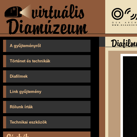
A gyűjteményről
Történet és technikák
Diafilmek
Link gyűjtemény
Rólunk írták
Technikai eszközök