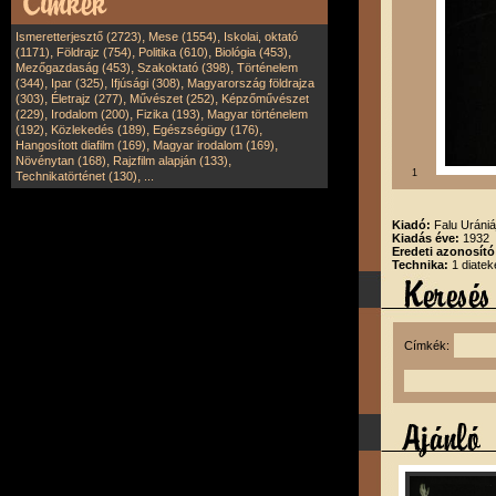
,
,
Ismeretterjesztő (2723)
Mese (1554)
Iskolai, oktató
,
,
,
,
(1171)
Földrajz (754)
Politika (610)
Biológia (453)
,
,
Mezőgazdaság (453)
Szakoktató (398)
Történelem
,
,
,
(344)
Ipar (325)
Ifjúsági (308)
Magyarország földrajza
,
,
,
(303)
Életrajz (277)
Művészet (252)
Képzőművészet
,
,
,
(229)
Irodalom (200)
Fizika (193)
Magyar történelem
,
,
,
(192)
Közlekedés (189)
Egészségügy (176)
,
,
Hangosított diafilm (169)
Magyar irodalom (169)
,
,
Növénytan (168)
Rajzfilm alapján (133)
1
,
Technikatörténet (130)
...
Kiadó:
Falu Urániá
Kiadás éve:
1932
Eredeti azonosító
Technika:
1 diatek
Címkék: