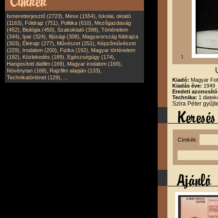
,
,
Ismeretterjesztő (2723)
Mese (1554)
Iskolai, oktató
,
,
,
(1163)
Földrajz (751)
Politika (610)
Mezőgazdaság
,
,
,
(452)
Biológia (450)
Szakoktató (398)
Történelem
,
,
,
(344)
Ipar (324)
Ifjúsági (308)
Magyarország földrajza
,
,
,
(303)
Életrajz (277)
Művészet (251)
Képzőművészet
,
,
,
(229)
Irodalom (200)
Fizika (192)
Magyar történelem
,
,
,
(192)
Közlekedés (189)
Egészségügy (174)
1
,
,
Hangosított diafilm (169)
Magyar irodalom (169)
,
,
Növénytan (168)
Rajzfilm alapján (133)
,
Technikatörténet (129)
...
Kiadó:
Magyar Fot
Kiadás éve:
1949
Eredeti azonosító
Technika:
1 diatek
Szira Péter gyűj
Címkék: