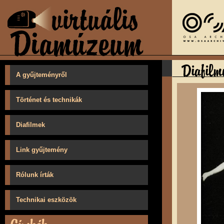
A gyűjteményről
Történet és technikák
Diafilmek
Link gyűjtemény
Rólunk írták
Technikai eszközök