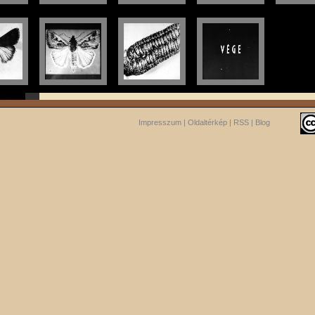
Impresszum
|
Oldaltérkép
|
RSS
|
Blog