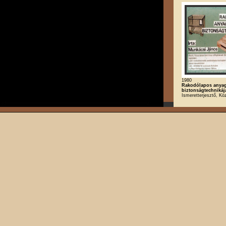
1980
Rakodólapos anya
biztonságtechnikáj
Ismeretterjesztő, Kö