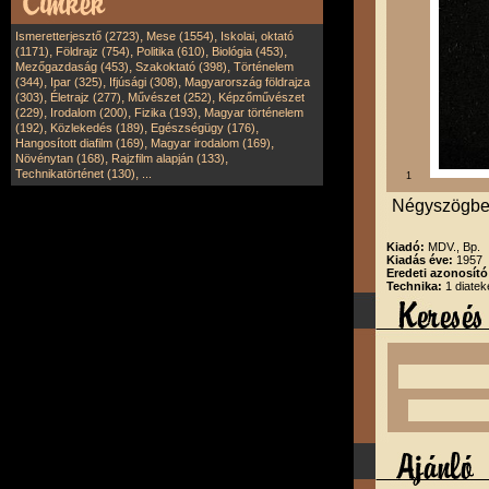
,
,
Ismeretterjesztő (2723)
Mese (1554)
Iskolai, oktató
,
,
,
,
(1171)
Földrajz (754)
Politika (610)
Biológia (453)
,
,
Mezőgazdaság (453)
Szakoktató (398)
Történelem
,
,
,
(344)
Ipar (325)
Ifjúsági (308)
Magyarország földrajza
,
,
,
(303)
Életrajz (277)
Művészet (252)
Képzőművészet
,
,
,
(229)
Irodalom (200)
Fizika (193)
Magyar történelem
,
,
,
(192)
Közlekedés (189)
Egészségügy (176)
,
,
Hangosított diafilm (169)
Magyar irodalom (169)
,
,
Növénytan (168)
Rajzfilm alapján (133)
,
Technikatörténet (130)
...
1
Négyszögbev
Kiadó:
MDV., Bp.
Kiadás éve:
1957
Eredeti azonosít
Technika:
1 diatek