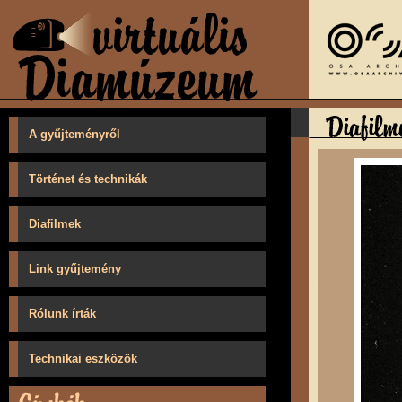
A gyűjteményről
Történet és technikák
Diafilmek
Link gyűjtemény
Rólunk írták
Technikai eszközök