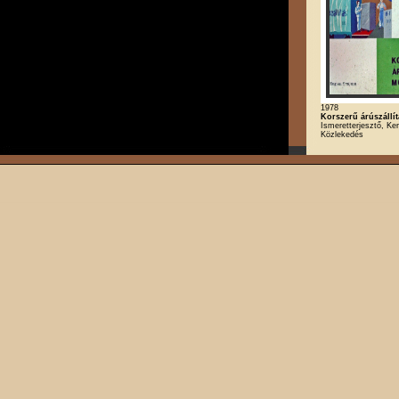
1978
Korszerű árúszállí
Ismeretterjesztő, Ke
Közlekedés