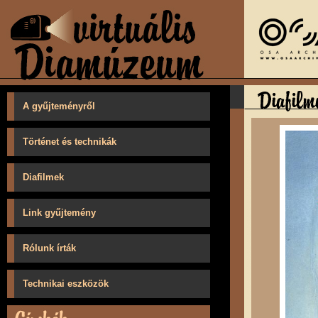
A gyűjteményről
Történet és technikák
Diafilmek
Link gyűjtemény
Rólunk írták
Technikai eszközök