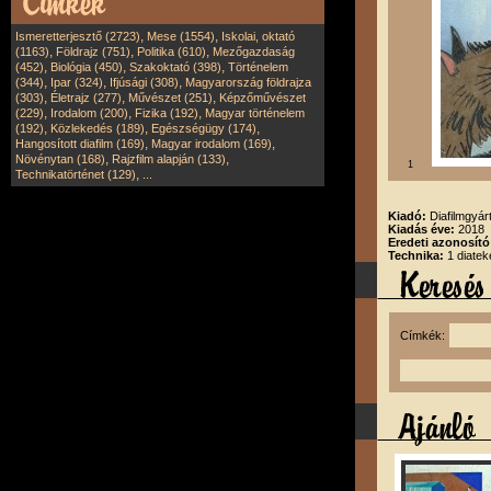
,
,
Ismeretterjesztő (2723)
Mese (1554)
Iskolai, oktató
,
,
,
(1163)
Földrajz (751)
Politika (610)
Mezőgazdaság
,
,
,
(452)
Biológia (450)
Szakoktató (398)
Történelem
,
,
,
(344)
Ipar (324)
Ifjúsági (308)
Magyarország földrajza
,
,
,
(303)
Életrajz (277)
Művészet (251)
Képzőművészet
,
,
,
(229)
Irodalom (200)
Fizika (192)
Magyar történelem
,
,
,
(192)
Közlekedés (189)
Egészségügy (174)
,
,
Hangosított diafilm (169)
Magyar irodalom (169)
,
,
Növénytan (168)
Rajzfilm alapján (133)
1
,
Technikatörténet (129)
...
Kiadó:
Diafilmgyárt
Kiadás éve:
2018
Eredeti azonosító
Technika:
1 diatek
Címkék: