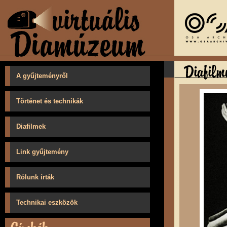
A gyűjteményről
Történet és technikák
Diafilmek
Link gyűjtemény
Rólunk írták
Technikai eszközök