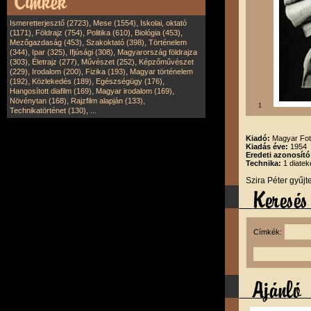
,
,
Ismeretterjesztő (2723)
Mese (1554)
Iskolai, oktató
,
,
,
,
(1171)
Földrajz (754)
Politika (610)
Biológia (453)
,
,
Mezőgazdaság (453)
Szakoktató (398)
Történelem
,
,
,
(344)
Ipar (325)
Ifjúsági (308)
Magyarország földrajza
,
,
,
(303)
Életrajz (277)
Művészet (252)
Képzőművészet
,
,
,
(229)
Irodalom (200)
Fizika (193)
Magyar történelem
,
,
,
(192)
Közlekedés (189)
Egészségügy (176)
,
,
Hangosított diafilm (169)
Magyar irodalom (169)
,
,
Növénytan (168)
Rajzfilm alapján (133)
1
,
Technikatörténet (130)
...
Kiadó:
Magyar Fot
Kiadás éve:
1954
Eredeti azonosító
Technika:
1 diatek
Szira Péter gyűj
Címkék: