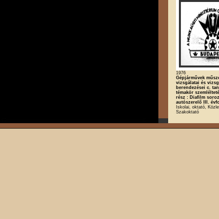
1976
Gépjárművek műsz
vizsgálatai és vizs
berendezései c. tan
témakör szemlélteté
rész : Diafilm soroz
autószerelő III. év
Iskolai, oktató, Közl
Szakoktató