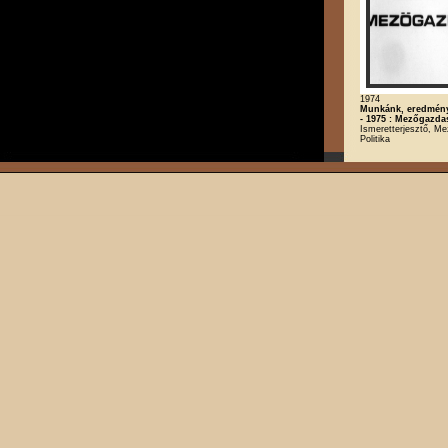
1974
Munkánk, eredmény
- 1975 : Mezőgazda
Ismeretterjesztő, M
Politika