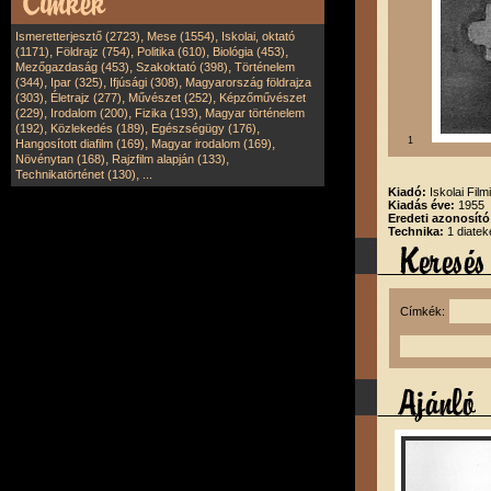
,
,
Ismeretterjesztő (2723)
Mese (1554)
Iskolai, oktató
,
,
,
,
(1171)
Földrajz (754)
Politika (610)
Biológia (453)
,
,
Mezőgazdaság (453)
Szakoktató (398)
Történelem
,
,
,
(344)
Ipar (325)
Ifjúsági (308)
Magyarország földrajza
,
,
,
(303)
Életrajz (277)
Művészet (252)
Képzőművészet
,
,
,
(229)
Irodalom (200)
Fizika (193)
Magyar történelem
,
,
,
(192)
Közlekedés (189)
Egészségügy (176)
1
,
,
Hangosított diafilm (169)
Magyar irodalom (169)
,
,
Növénytan (168)
Rajzfilm alapján (133)
,
Technikatörténet (130)
...
Kiadó:
Iskolai Film
Kiadás éve:
1955
Eredeti azonosító
Technika:
1 diatek
Címkék: