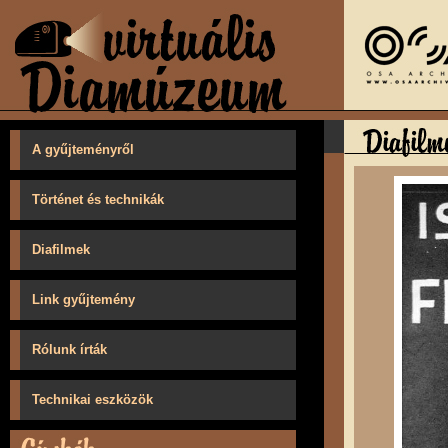
A gyűjteményről
Történet és technikák
Diafilmek
Link gyűjtemény
Rólunk írták
Technikai eszközök