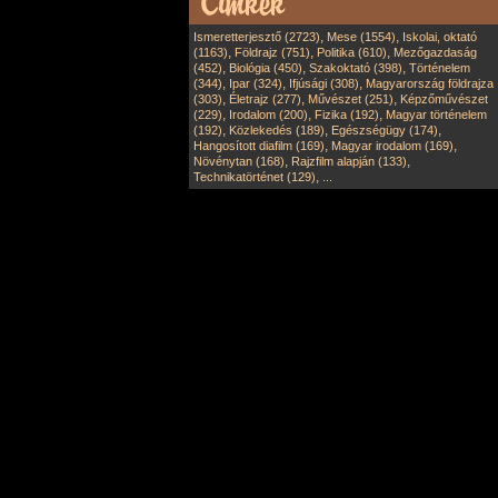
,
,
Ismeretterjesztő (2723)
Mese (1554)
Iskolai, oktató
,
,
,
(1163)
Földrajz (751)
Politika (610)
Mezőgazdaság
,
,
,
(452)
Biológia (450)
Szakoktató (398)
Történelem
,
,
,
(344)
Ipar (324)
Ifjúsági (308)
Magyarország földrajza
,
,
,
(303)
Életrajz (277)
Művészet (251)
Képzőművészet
,
,
,
(229)
Irodalom (200)
Fizika (192)
Magyar történelem
,
,
,
(192)
Közlekedés (189)
Egészségügy (174)
,
,
Hangosított diafilm (169)
Magyar irodalom (169)
,
,
Növénytan (168)
Rajzfilm alapján (133)
,
Technikatörténet (129)
...