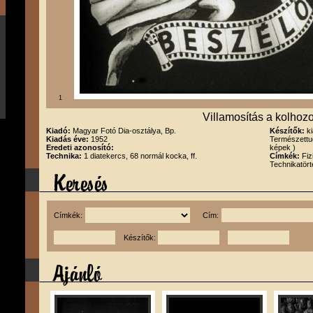
1
Villamosítás a kolhoz
Kiadó:
Magyar Fotó Dia-osztálya, Bp.
Készítők:
k
Kiadás éve:
1952
Természettu
Eredeti azonosító:
képek )
Technika:
1 diatekercs, 68 normál kocka, ff.
Címkék:
Fiz
Technikatört
Címkék:
Cím:
Készítők: