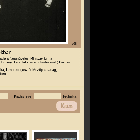
/68
okban
iadja a Népművelési Minisztérium a
dományi Társulat közreműködésével ( Beszélő
ika, Ismeretterjesztő, Mezőgazdaság,
énet
Kiadás éve:
Technika: