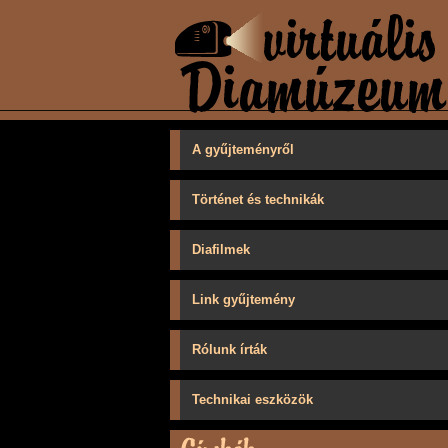
A gyűjteményről
Történet és technikák
Diafilmek
Link gyűjtemény
Rólunk írták
Technikai eszközök