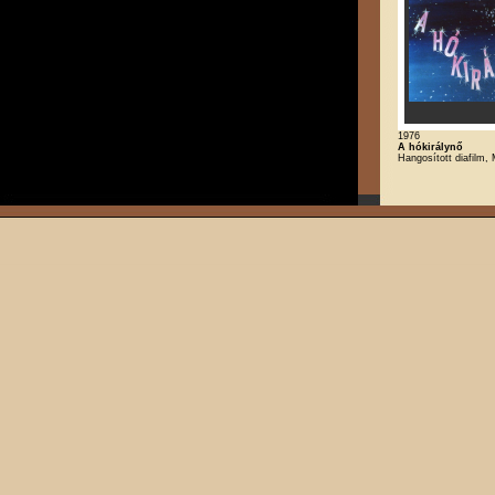
1976
A hókirálynő
Hangosított diafilm,