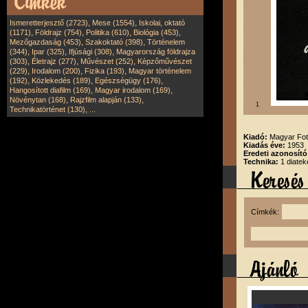
,
,
Ismeretterjesztő (2723)
Mese (1554)
Iskolai, oktató
,
,
,
,
(1171)
Földrajz (754)
Politika (610)
Biológia (453)
,
,
Mezőgazdaság (453)
Szakoktató (398)
Történelem
,
,
,
(344)
Ipar (325)
Ifjúsági (308)
Magyarország földrajza
,
,
,
(303)
Életrajz (277)
Művészet (252)
Képzőművészet
,
,
,
(229)
Irodalom (200)
Fizika (193)
Magyar történelem
,
,
,
(192)
Közlekedés (189)
Egészségügy (176)
,
,
Hangosított diafilm (169)
Magyar irodalom (169)
,
,
Növénytan (168)
Rajzfilm alapján (133)
1
,
Technikatörténet (130)
...
Kiadó:
Magyar Fot
Kiadás éve:
1953
Eredeti azonosító
Technika:
1 diatek
Címkék: