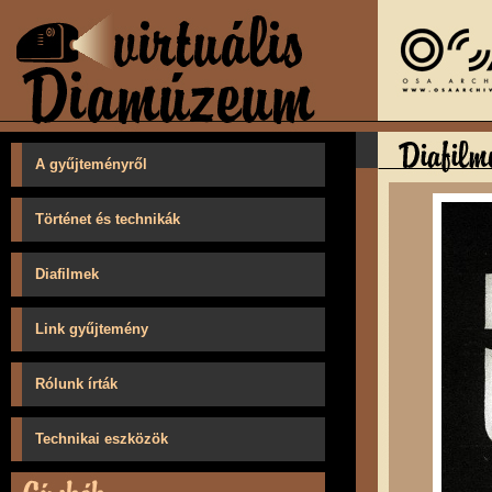
A gyűjteményről
Történet és technikák
Diafilmek
Link gyűjtemény
Rólunk írták
Technikai eszközök