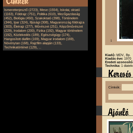
,
,
Ismeretterjesztő (2723)
Mese (1554)
Iskolai, oktató
,
,
,
(1163)
Földrajz (751)
Politika (610)
Mezőgazdaság
,
,
,
(452)
Biológia (450)
Szakoktató (398)
Történelem
,
,
,
(344)
Ipar (324)
Ifjúsági (308)
Magyarország földrajza
,
,
,
(303)
Életrajz (277)
Művészet (251)
Képzőművészet
,
,
,
(229)
Irodalom (200)
Fizika (192)
Magyar történelem
,
,
,
(192)
Közlekedés (189)
Egészségügy (174)
,
,
Hangosított diafilm (169)
Magyar irodalom (169)
1
,
,
Növénytan (168)
Rajzfilm alapján (133)
,
Technikatörténet (129)
...
Kiadó:
MDV., Bp.
Kiadás éve:
1970
Eredeti azonosít
Technika:
1 diatek
Címkék: