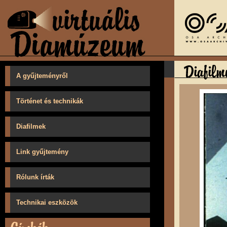
A gyűjteményről
Történet és technikák
Diafilmek
Link gyűjtemény
Rólunk írták
Technikai eszközök