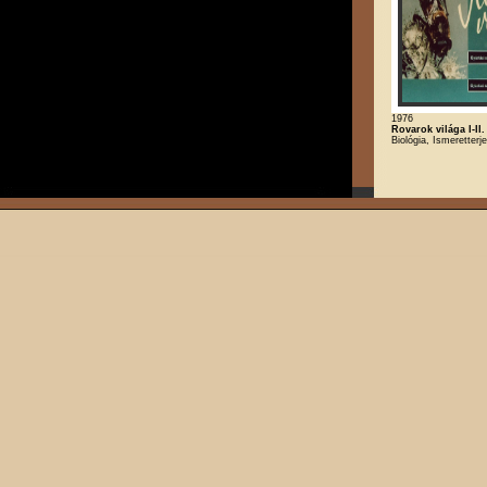
1976
Rovarok világa I-II.
Biológia, Ismeretterj