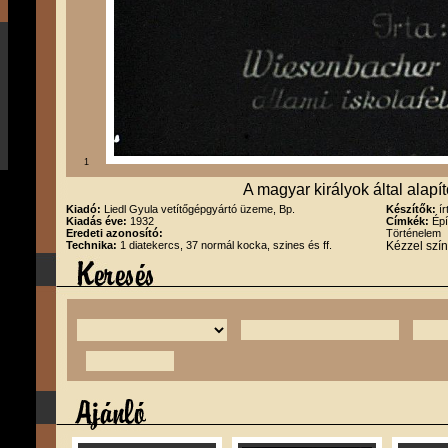
1
A magyar királyok által alapít
Kiadó:
Liedl Gyula vetítőgépgyártó üzeme, Bp.
Készítők:
í
Kiadás éve:
1932
Címkék:
Épí
Eredeti azonosító:
Történelem
Technika:
1 diatekercs, 37 normál kocka, szines és ff.
Kézzel szín