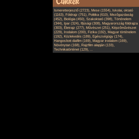
,
,
Ismeretterjesztő (2723)
Mese (1554)
Iskolai, oktató
,
,
,
(1163)
Földrajz (751)
Politika (610)
Mezőgazdaság
,
,
,
(452)
Biológia (450)
Szakoktató (398)
Történelem
,
,
,
(344)
Ipar (324)
Ifjúsági (308)
Magyarország földrajza
,
,
,
(303)
Életrajz (277)
Művészet (251)
Képzőművészet
,
,
,
(229)
Irodalom (200)
Fizika (192)
Magyar történelem
,
,
,
(192)
Közlekedés (189)
Egészségügy (174)
,
,
Hangosított diafilm (169)
Magyar irodalom (169)
,
,
Növénytan (168)
Rajzfilm alapján (133)
,
Technikatörténet (129)
...