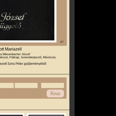
/37
ott Mariazell
rta Wiesenbacher József
tészet, Földrajz, Ismeretterjesztő, Művészet,
ezett Szira Péter gyűjteményéből