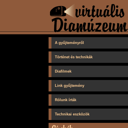
A gyűjteményről
Történet és technikák
Diafilmek
Link gyűjtemény
Rólunk írták
Technikai eszközök