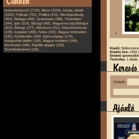
,
,
Ismeretterjesztő (2723)
Mese (1554)
Iskolai, oktató
,
,
,
(1163)
Földrajz (751)
Politika (610)
Mezőgazdaság
,
,
,
(452)
Biológia (450)
Szakoktató (398)
Történelem
,
,
,
(344)
Ipar (324)
Ifjúsági (308)
Magyarország földrajza
,
,
,
(303)
Életrajz (277)
Művészet (251)
Képzőművészet
,
,
,
(229)
Irodalom (200)
Fizika (192)
Magyar történelem
1
,
,
,
(192)
Közlekedés (189)
Egészségügy (174)
,
,
Hangosított diafilm (169)
Magyar irodalom (169)
,
,
Növénytan (168)
Rajzfilm alapján (133)
Kiadó:
Belkereske
,
Technikatörténet (129)
...
Kiadás éve:
1982-
Eredeti azonosító
Technika:
1 diatár
Címkék: