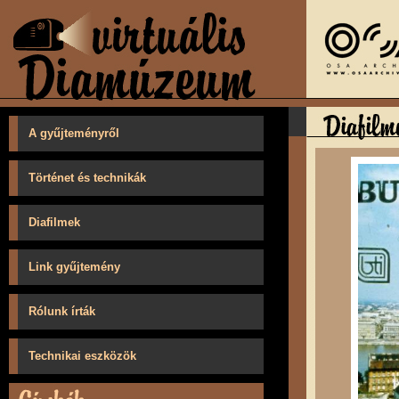
A gyűjteményről
Történet és technikák
Diafilmek
Link gyűjtemény
Rólunk írták
Technikai eszközök