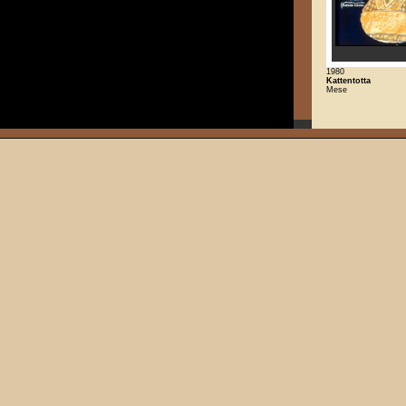
1980
Kattentotta
Mese