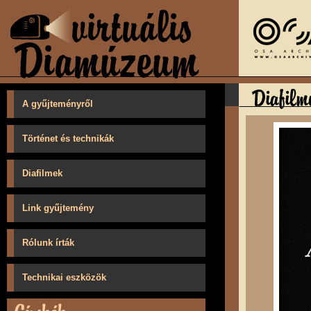
A gyűjteményről
Történet és technikák
Diafilmek
Link gyűjtemény
Rólunk írták
Technikai eszközök