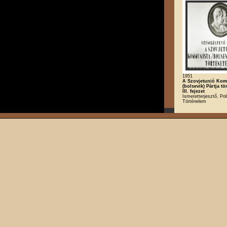
1951
A Szovjetunió Kom
(bolsevik) Pártja tö
III. fejezet
Ismeretterjesztő, Poli
Történelem