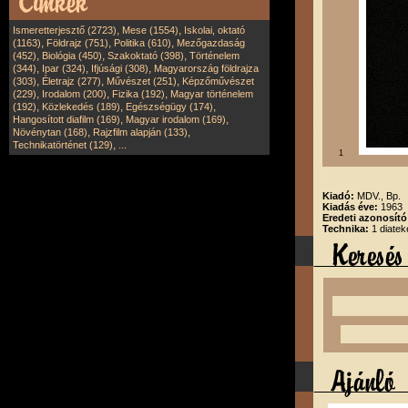
,
,
Ismeretterjesztő (2723)
Mese (1554)
Iskolai, oktató
,
,
,
(1163)
Földrajz (751)
Politika (610)
Mezőgazdaság
,
,
,
(452)
Biológia (450)
Szakoktató (398)
Történelem
,
,
,
(344)
Ipar (324)
Ifjúsági (308)
Magyarország földrajza
,
,
,
(303)
Életrajz (277)
Művészet (251)
Képzőművészet
,
,
,
(229)
Irodalom (200)
Fizika (192)
Magyar történelem
,
,
,
(192)
Közlekedés (189)
Egészségügy (174)
,
,
Hangosított diafilm (169)
Magyar irodalom (169)
,
,
Növénytan (168)
Rajzfilm alapján (133)
,
Technikatörténet (129)
...
1
Kiadó:
MDV., Bp.
Kiadás éve:
1963
Eredeti azonosít
Technika:
1 diatek