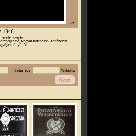
/21
e 1848
smeretlen gyártó
eretterjesztő, Magyar történelem, Történelem
r gyűjteményéből
Kiadás éve:
Technika: