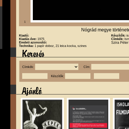
1
Nógrád megye történet
Kiadó:
Készítők:
i
Kiadás éve:
1975
Címkék:
Ism
Eredeti azonosító:
Szira Péte
Technika:
1 papír doboz, 21 leica kocka, szines
Címkék:
Cím:
Készítők: