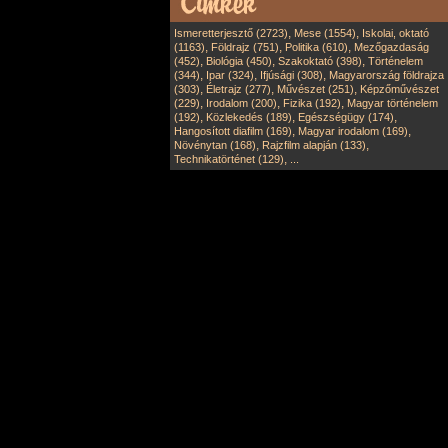
,
,
Ismeretterjesztő (2723)
Mese (1554)
Iskolai, oktató
,
,
,
(1163)
Földrajz (751)
Politika (610)
Mezőgazdaság
,
,
,
(452)
Biológia (450)
Szakoktató (398)
Történelem
,
,
,
(344)
Ipar (324)
Ifjúsági (308)
Magyarország földrajza
,
,
,
(303)
Életrajz (277)
Művészet (251)
Képzőművészet
,
,
,
(229)
Irodalom (200)
Fizika (192)
Magyar történelem
,
,
,
(192)
Közlekedés (189)
Egészségügy (174)
,
,
Hangosított diafilm (169)
Magyar irodalom (169)
,
,
Növénytan (168)
Rajzfilm alapján (133)
,
Technikatörténet (129)
...