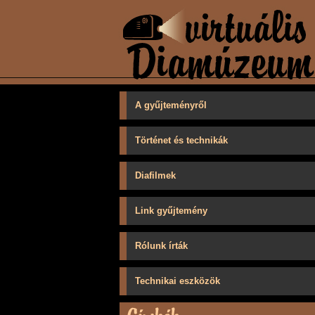
A gyűjteményről
Történet és technikák
Diafilmek
Link gyűjtemény
Rólunk írták
Technikai eszközök