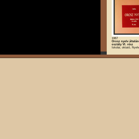
1967
Orosz nyelv általán
osztály VI. rész
Iskolai, oktató, Nyel