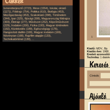
,
,
Ismeretterjesztő (2723)
Mese (1554)
Iskolai, oktató
,
,
,
,
(1171)
Földrajz (754)
Politika (610)
Biológia (453)
,
,
Mezőgazdaság (453)
Szakoktató (398)
Történelem
,
,
,
(344)
Ipar (325)
Ifjúsági (308)
Magyarország földrajza
,
,
,
(303)
Életrajz (277)
Művészet (252)
Képzőművészet
,
,
,
(229)
Irodalom (200)
Fizika (193)
Magyar történelem
,
,
,
(192)
Közlekedés (189)
Egészségügy (176)
,
,
Hangosított diafilm (169)
Magyar irodalom (169)
,
,
Növénytan (168)
Rajzfilm alapján (133)
1
,
Technikatörténet (130)
...
Kiadó:
MDV., Bp.
Kiadás éve:
1988
Eredeti azonosít
Technika:
1 diatek
Címkék: