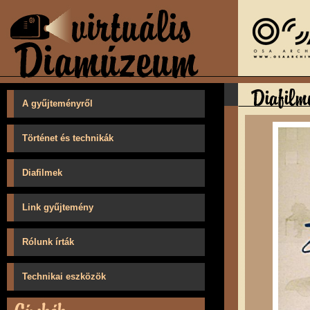
A gyűjteményről
Történet és technikák
Diafilmek
Link gyűjtemény
Rólunk írták
Technikai eszközök