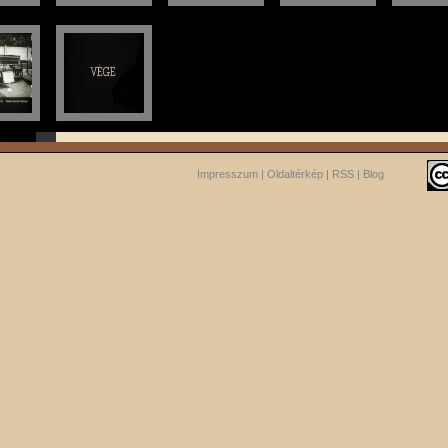
Impresszum
|
Oldaltérkép
|
RSS
|
Blog