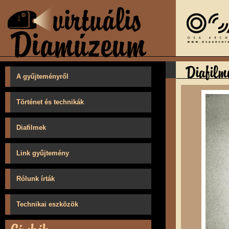
A gyűjteményről
Történet és technikák
Diafilmek
Link gyűjtemény
Rólunk írták
Technikai eszközök