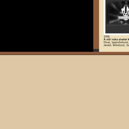
1958
A női ruha viselet 
Divat, Iparművészet, 
oktató, Művészet, S