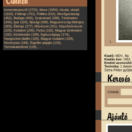
,
,
Ismeretterjesztő (2723)
Mese (1554)
Iskolai, oktató
,
,
,
(1163)
Földrajz (751)
Politika (610)
Mezőgazdaság
,
,
,
(452)
Biológia (450)
Szakoktató (398)
Történelem
,
,
,
(344)
Ipar (324)
Ifjúsági (308)
Magyarország földrajza
,
,
,
(303)
Életrajz (277)
Művészet (251)
Képzőművészet
,
,
,
(229)
Irodalom (200)
Fizika (192)
Magyar történelem
,
,
,
(192)
Közlekedés (189)
Egészségügy (174)
,
,
Hangosított diafilm (169)
Magyar irodalom (169)
1
,
,
Növénytan (168)
Rajzfilm alapján (133)
,
Technikatörténet (129)
...
Kiadó:
MDV., Bp.
Kiadás éve:
1963
Eredeti azonosít
Technika:
1 diatek
Szira Péter gyűj
Címkék: