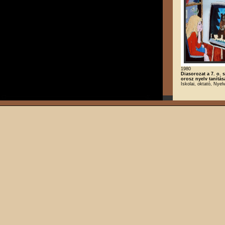
1980
Diasorozat a 7. o. 
orosz nyelv tanítá
Iskolai, oktató, Nyel