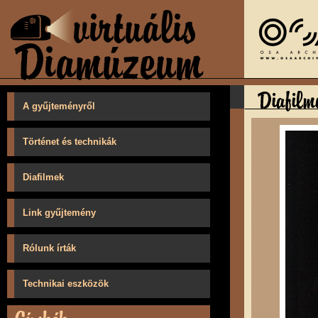
A gyűjteményről
Történet és technikák
Diafilmek
Link gyűjtemény
Rólunk írták
Technikai eszközök