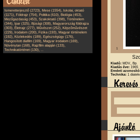
,
,
Ismeretterjesztő (2723)
Mese (1554)
Iskolai, oktató
,
,
,
,
(1171)
Földrajz (754)
Politika (610)
Biológia (453)
,
,
Mezőgazdaság (453)
Szakoktató (398)
Történelem
,
,
,
(344)
Ipar (325)
Ifjúsági (308)
Magyarország földrajza
,
,
,
(303)
Életrajz (277)
Művészet (252)
Képzőművészet
,
,
,
(229)
Irodalom (200)
Fizika (193)
Magyar történelem
,
,
,
(192)
Közlekedés (189)
Egészségügy (176)
,
,
Hangosított diafilm (169)
Magyar irodalom (169)
,
,
Növénytan (168)
Rajzfilm alapján (133)
1
,
Technikatörténet (130)
...
Szo
Kiadó:
MDV., Bp.
Kiadás éve:
1965
Eredeti azonosít
Technika:
1 diatek