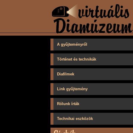
A gyűjteményről
Történet és technikák
Diafilmek
Link gyűjtemény
Rólunk írták
Technikai eszközök