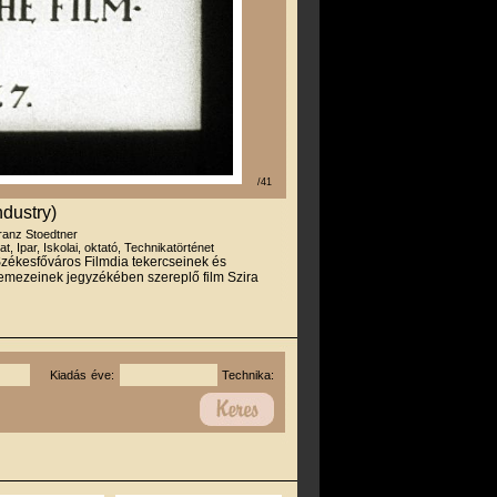
/41
ndustry)
ranz Stoedtner
at, Ipar, Iskolai, oktató, Technikatörténet
zékesfőváros Filmdia tekercseinek és
lemezeinek jegyzékében szereplő film Szira
Kiadás éve:
Technika: