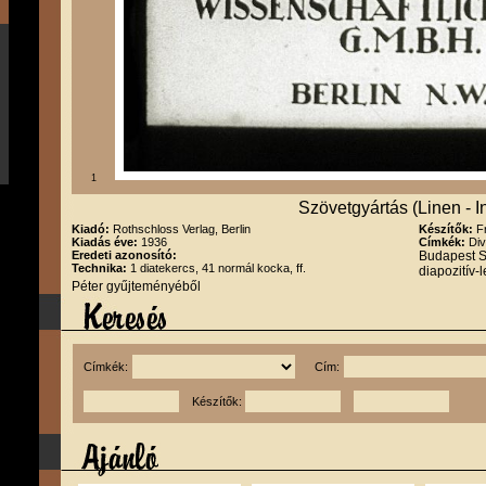
1
Szövetgyártás (Linen - I
Kiadó:
Rothschloss Verlag, Berlin
Készítők:
F
Kiadás éve:
1936
Címkék:
Div
Eredeti azonosító:
Budapest S
Technika:
1 diatekercs, 41 normál kocka, ff.
diapozitív-
Péter gyűjteményéből
Címkék:
Cím:
Készítők: