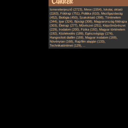
,
,
Ismeretterjesztő (2723)
Mese (1554)
Iskolai, oktató
,
,
,
(1163)
Földrajz (751)
Politika (610)
Mezőgazdaság
,
,
,
(452)
Biológia (450)
Szakoktató (398)
Történelem
,
,
,
(344)
Ipar (324)
Ifjúsági (308)
Magyarország földrajza
,
,
,
(303)
Életrajz (277)
Művészet (251)
Képzőművészet
,
,
,
(229)
Irodalom (200)
Fizika (192)
Magyar történelem
,
,
,
(192)
Közlekedés (189)
Egészségügy (174)
,
,
Hangosított diafilm (169)
Magyar irodalom (169)
,
,
Növénytan (168)
Rajzfilm alapján (133)
,
Technikatörténet (129)
...