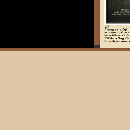
1954
A magyarországi
munásmozgalom a
imperializmus idő
1900-tól a Nagy Okt
Szocialista Forrad