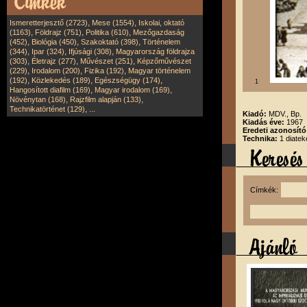
,
,
Ismeretterjesztő (2723)
Mese (1554)
Iskolai, oktató
,
,
,
(1163)
Földrajz (751)
Politika (610)
Mezőgazdaság
,
,
,
(452)
Biológia (450)
Szakoktató (398)
Történelem
,
,
,
(344)
Ipar (324)
Ifjúsági (308)
Magyarország földrajza
,
,
,
(303)
Életrajz (277)
Művészet (251)
Képzőművészet
,
,
,
(229)
Irodalom (200)
Fizika (192)
Magyar történelem
,
,
,
(192)
Közlekedés (189)
Egészségügy (174)
1
,
,
Hangosított diafilm (169)
Magyar irodalom (169)
,
,
Növénytan (168)
Rajzfilm alapján (133)
,
Technikatörténet (129)
...
Kiadó:
MDV., Bp.
Kiadás éve:
1967
Eredeti azonosító
Technika:
1 diatek
Címkék: