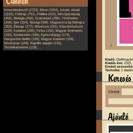
,
,
Ismeretterjesztő (2723)
Mese (1554)
Iskolai, oktató
,
,
,
(1163)
Földrajz (751)
Politika (610)
Mezőgazdaság
,
,
,
(452)
Biológia (450)
Szakoktató (398)
Történelem
,
,
,
(344)
Ipar (324)
Ifjúsági (308)
Magyarország földrajza
,
,
,
(303)
Életrajz (277)
Művészet (251)
Képzőművészet
,
,
,
(229)
Irodalom (200)
Fizika (192)
Magyar történelem
,
,
,
(192)
Közlekedés (189)
Egészségügy (174)
,
,
Hangosított diafilm (169)
Magyar irodalom (169)
,
,
Növénytan (168)
Rajzfilm alapján (133)
1
,
Technikatörténet (129)
...
Kiadó:
Diafilmgyárt
Kiadás éve:
2025
Eredeti azonosító
Technika:
1 diatek
Címkék: