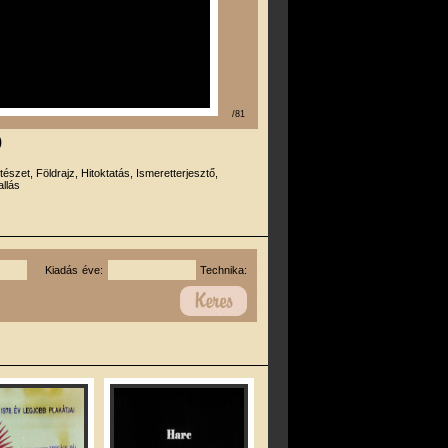
/81
)
tészet, Földrajz, Hitoktatás, Ismeretterjesztő,
llás
Kiadás éve:
Technika: