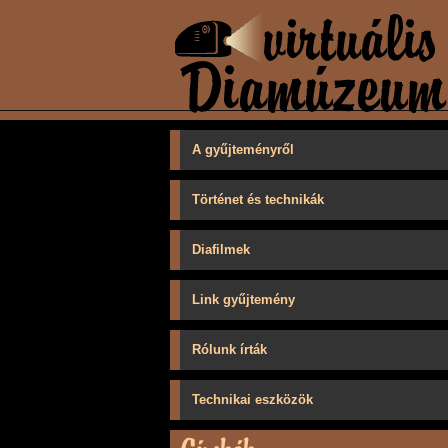
A gyűjteményről
Történet és technikák
Diafilmek
Link gyűjtemény
Rólunk írták
Technikai eszközök