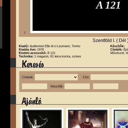
1
Szentföld I. ( Dél 
Kiadó:
Audiovisivi Elle di ci Leumann, Torino
Készítők:
Kiadás éve:
1976
Címkék:
Épí
Eredeti azonosító:
B 121
Művészet, Va
Technika:
1 magazin, 81 leica kocka, szines
Címkék:
Cím:
Készítők: