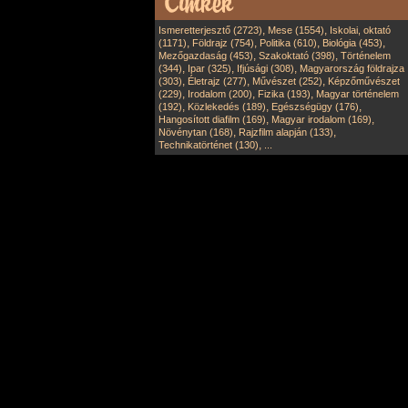
,
,
Ismeretterjesztő (2723)
Mese (1554)
Iskolai, oktató
,
,
,
,
(1171)
Földrajz (754)
Politika (610)
Biológia (453)
,
,
Mezőgazdaság (453)
Szakoktató (398)
Történelem
,
,
,
(344)
Ipar (325)
Ifjúsági (308)
Magyarország földrajza
,
,
,
(303)
Életrajz (277)
Művészet (252)
Képzőművészet
,
,
,
(229)
Irodalom (200)
Fizika (193)
Magyar történelem
,
,
,
(192)
Közlekedés (189)
Egészségügy (176)
,
,
Hangosított diafilm (169)
Magyar irodalom (169)
,
,
Növénytan (168)
Rajzfilm alapján (133)
,
Technikatörténet (130)
...