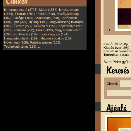
,
,
Ismeretterjesztő (2723)
Mese (1554)
Iskolai, oktató
,
,
,
(1163)
Földrajz (751)
Politika (610)
Mezőgazdaság
,
,
,
(452)
Biológia (450)
Szakoktató (398)
Történelem
,
,
,
(344)
Ipar (324)
Ifjúsági (308)
Magyarország földrajza
,
,
,
(303)
Életrajz (277)
Művészet (251)
Képzőművészet
,
,
,
(229)
Irodalom (200)
Fizika (192)
Magyar történelem
1
,
,
,
(192)
Közlekedés (189)
Egészségügy (174)
,
,
Hangosított diafilm (169)
Magyar irodalom (169)
,
,
Növénytan (168)
Rajzfilm alapján (133)
Kiadó:
MDV., Bp.
,
Technikatörténet (129)
...
Kiadás éve:
1980
Eredeti azonosító
Technika:
1 diatár
Szira Péter gyűj
Címkék: