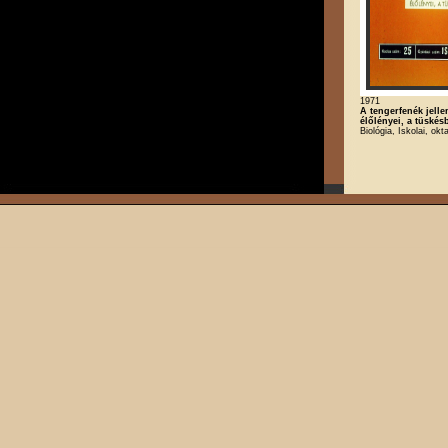
1971
A tengerfenék jell
élőlényei, a tüské
Biológia, Iskolai, okt