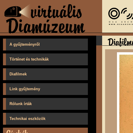
A gyűjteményről
Történet és technikák
Diafilmek
Link gyűjtemény
Rólunk írták
Technikai eszközök