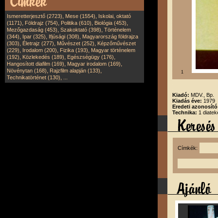
,
,
Ismeretterjesztő (2723)
Mese (1554)
Iskolai, oktató
,
,
,
,
(1171)
Földrajz (754)
Politika (610)
Biológia (453)
,
,
Mezőgazdaság (453)
Szakoktató (398)
Történelem
,
,
,
(344)
Ipar (325)
Ifjúsági (308)
Magyarország földrajza
,
,
,
(303)
Életrajz (277)
Művészet (252)
Képzőművészet
,
,
,
(229)
Irodalom (200)
Fizika (193)
Magyar történelem
,
,
,
(192)
Közlekedés (189)
Egészségügy (176)
,
,
Hangosított diafilm (169)
Magyar irodalom (169)
,
,
Növénytan (168)
Rajzfilm alapján (133)
1
,
Technikatörténet (130)
...
Kiadó:
MDV., Bp.
Kiadás éve:
1979
Eredeti azonosító
Technika:
1 diatek
Címkék: