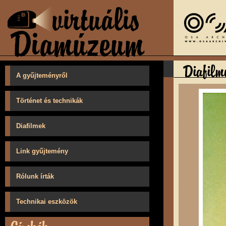
A gyűjteményről
Történet és technikák
Diafilmek
Link gyűjtemény
Rólunk írták
Technikai eszközök