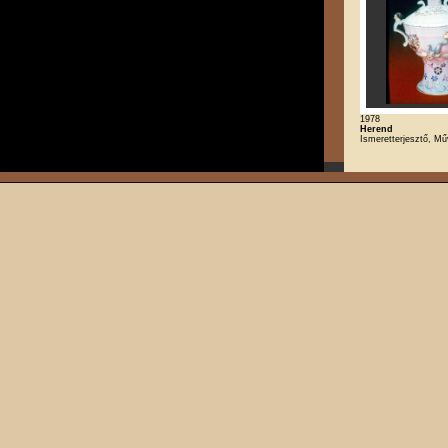
1978
Herend
Ismeretterjesztő, M