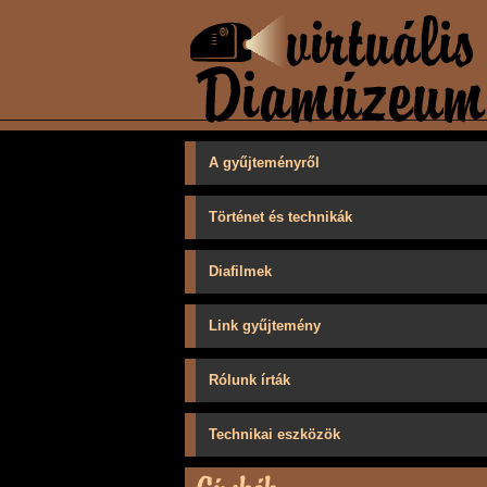
A gyűjteményről
Történet és technikák
Diafilmek
Link gyűjtemény
Rólunk írták
Technikai eszközök