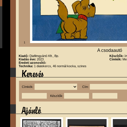
1
A csodaautó
Kiadó:
Diafilmgyártó Kft., Bp.
Készítők:
í
Kiadás éve:
2023
Címkék:
Me
Eredeti azonosító:
Technika:
1 diatekercs, 46 normál kocka, szines
Címkék:
Cím:
Készítők: