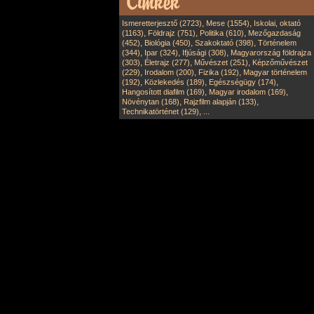
,
,
Ismeretterjesztő (2723)
Mese (1554)
Iskolai, oktató
,
,
,
(1163)
Földrajz (751)
Politika (610)
Mezőgazdaság
,
,
,
(452)
Biológia (450)
Szakoktató (398)
Történelem
,
,
,
(344)
Ipar (324)
Ifjúsági (308)
Magyarország földrajza
,
,
,
(303)
Életrajz (277)
Művészet (251)
Képzőművészet
,
,
,
(229)
Irodalom (200)
Fizika (192)
Magyar történelem
,
,
,
(192)
Közlekedés (189)
Egészségügy (174)
,
,
Hangosított diafilm (169)
Magyar irodalom (169)
,
,
Növénytan (168)
Rajzfilm alapján (133)
,
Technikatörténet (129)
...