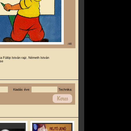
/46
rta Fülöp István rajz. Németh István
se
Kiadás éve:
Technika: