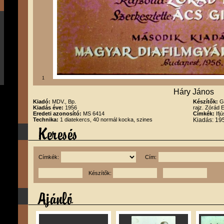
1
Háry János
Kiadó:
MDV., Bp.
Készítők:
G
Kiadás éve:
1956
rajz. Zórád 
Eredeti azonosító:
MS 6414
Címkék:
Ifj
Technika:
1 diatekercs, 40 normál kocka, szines
Kiadás: 195
Címkék:
Cím:
Készítők: