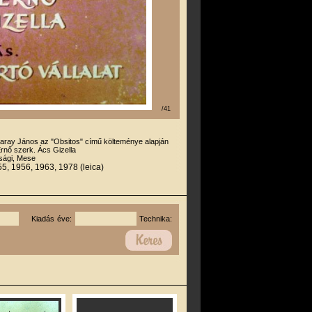
/41
aray János az "Obsitos" című költeménye alapján
Ernő szerk. Ács Gizella
úsági, Mese
5, 1956, 1963, 1978 (leica)
Kiadás éve:
Technika: