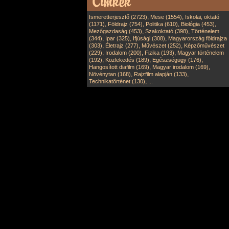
,
,
Ismeretterjesztő (2723)
Mese (1554)
Iskolai, oktató
,
,
,
,
(1171)
Földrajz (754)
Politika (610)
Biológia (453)
,
,
Mezőgazdaság (453)
Szakoktató (398)
Történelem
,
,
,
(344)
Ipar (325)
Ifjúsági (308)
Magyarország földrajza
,
,
,
(303)
Életrajz (277)
Művészet (252)
Képzőművészet
,
,
,
(229)
Irodalom (200)
Fizika (193)
Magyar történelem
,
,
,
(192)
Közlekedés (189)
Egészségügy (176)
,
,
Hangosított diafilm (169)
Magyar irodalom (169)
,
,
Növénytan (168)
Rajzfilm alapján (133)
,
Technikatörténet (130)
...