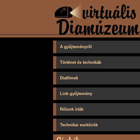
A gyűjteményről
Történet és technikák
Diafilmek
Link gyűjtemény
Rólunk írták
Technikai eszközök