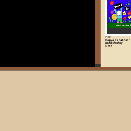
2005
Bogyó és babóca :
papírsárkány
Mese