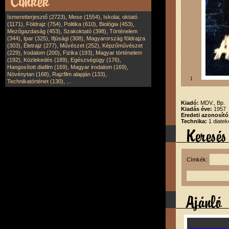
,
,
Ismeretterjesztő (2723)
Mese (1554)
Iskolai, oktató
,
,
,
,
(1171)
Földrajz (754)
Politika (610)
Biológia (453)
,
,
Mezőgazdaság (453)
Szakoktató (398)
Történelem
,
,
,
(344)
Ipar (325)
Ifjúsági (308)
Magyarország földrajza
,
,
,
(303)
Életrajz (277)
Művészet (252)
Képzőművészet
,
,
,
(229)
Irodalom (200)
Fizika (193)
Magyar történelem
,
,
,
(192)
Közlekedés (189)
Egészségügy (176)
,
,
Hangosított diafilm (169)
Magyar irodalom (169)
,
,
Növénytan (168)
Rajzfilm alapján (133)
1
,
Technikatörténet (130)
...
Kiadó:
MDV., Bp.
Kiadás éve:
1957
Eredeti azonosít
Technika:
1 diatek
Címkék: