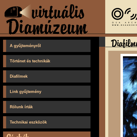
A gyűjteményről
Történet és technikák
Diafilmek
Link gyűjtemény
Rólunk írták
Technikai eszközök