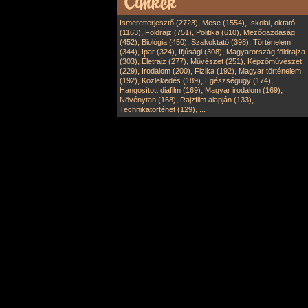
,
,
Ismeretterjesztő (2723)
Mese (1554)
Iskolai, oktató
,
,
,
(1163)
Földrajz (751)
Politika (610)
Mezőgazdaság
,
,
,
(452)
Biológia (450)
Szakoktató (398)
Történelem
,
,
,
(344)
Ipar (324)
Ifjúsági (308)
Magyarország földrajza
,
,
,
(303)
Életrajz (277)
Művészet (251)
Képzőművészet
,
,
,
(229)
Irodalom (200)
Fizika (192)
Magyar történelem
,
,
,
(192)
Közlekedés (189)
Egészségügy (174)
,
,
Hangosított diafilm (169)
Magyar irodalom (169)
,
,
Növénytan (168)
Rajzfilm alapján (133)
,
Technikatörténet (129)
...