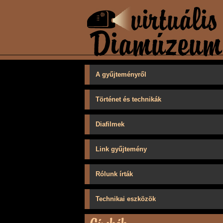
A gyűjteményről
Történet és technikák
Diafilmek
Link gyűjtemény
Rólunk írták
Technikai eszközök