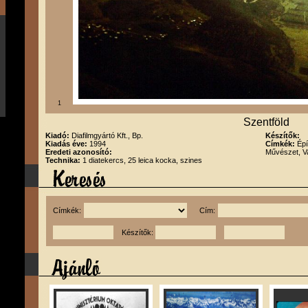
1
Szentföld
Kiadó:
Diafilmgyártó Kft., Bp.
Készítők:
Kiadás éve:
1994
Címkék:
Épí
Eredeti azonosító:
Művészet, Va
Technika:
1 diatekercs, 25 leica kocka, szines
Címkék:
Cím:
Készítők: